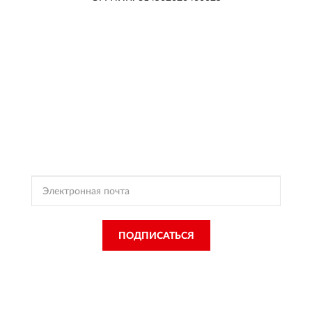
ПОДПИСКА
ROYAL
BABY
Подпишись, чтобы получать информацию о эксклюзивных
предложениях,
поступлениях, событиях и многом другом
ПОДПИСАТЬСЯ
Подписываясь, Вы соглашаетесь с
Политикой Конфиденциальности
и
Условиями пользования
ROYAL BABY