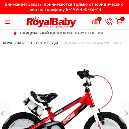
Внимание! Заказы принимаются только от юридических
лиц по телефону
8-499-450-86-44
0
0
ЬНЫЙ ДИЛЕР
ROYAL BABY В РОССИИ
ДОС
ROYAL BABY
ВЕЛОСИПЕДЫ
Детский велосипед ROYAL BABY FRE