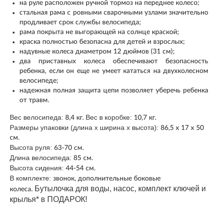
на руле расположен ручной тормоз на переднее колесо;
стальная рама с ровными сварочными узлами значительно
продливает срок службы велосипеда;
рама покрыта не выгорающей на солнце краской;
краска полностью безопасна для детей и взрослых;
надувные колеса диаметром 12 дюймов (31 см);
два приставных колеса обеспечивают безопасность
ребенка, если он еще не умеет кататься на двухколесном
велосипеде;
надежная полная защита цепи позволяет уберечь ребенка
от травм.
Вес велосипеда:
Вес в коробке:
8,4 кг.
10,7 кг.
Размеры упаковки (длина х ширина х высота):
86,5 х 17 х 50
см.
Высота руля:
63-70 см.
Длина велосипеда:
85 см.
Высота сидения:
44-54 см.
В комплекте:
звонок, дополнительные боковые
Бутылочка для воды, насос, комплект ключей и
колеса.
крылья* в ПОДАРОК!