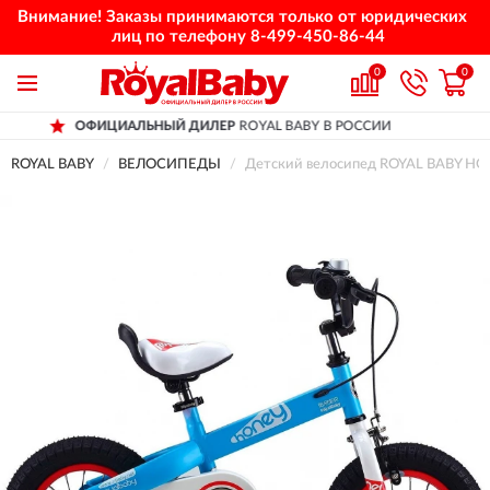
Внимание! Заказы принимаются только от юридических
лиц по телефону
8-499-450-86-44
0
0
АЛЬНЫЙ ДИЛЕР
ROYAL BABY В РОССИИ
Д
ROYAL BABY
ВЕЛОСИПЕДЫ
Детский велосипед ROYAL BABY HON