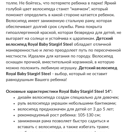
толпе. Не бойтесь, что потеряете ребенка в парке! Яркий
голубой цвет велосипеда станет "маячком", который
поможет определить в какой стороне катается ребенок.
Велосипед имеет заниженную стальную раму, которая
обеспечивает долгий срок службы. Рама покрыта
гипоаллергенной краской, которая безвредна для детей, не
выгорает на солнце и устойчива к царапинам.
Детский
велосипед Royal Baby Stargirl Steel
обладает отличной
маневренностью и легко преодолеет путь по пересеченной
местности. Идеален для катания по городу. Велосипед
оснащен прочной, вместительной корзинкой, в которую
можно положить любимую игрушку.
Детский велосипед
Royal Baby Stargirl Steel
- выбор, который не оставит
равнодушным Вашего ребенка!
Основные характеристики Royal Baby Stargirl Steel 14":
дизайн велосипеда создан специально для девочек;
руль велосипеда украшен небольшими бантиками;
велосипед предназначен для детей от 3 до 5 лет;
рекомендуемый рост ребенка: 105-130 см;
заниженная рама позволяет быстро садиться и
вставать с велосипеда, а также избегать травм;