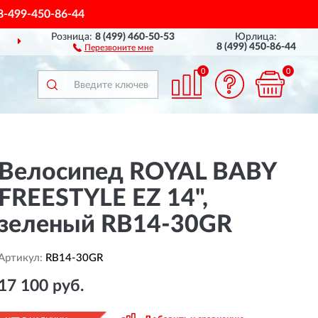
8-499-450-86-44
Розница:
8 (499) 460-50-53
Юрлица:
ССИИ
ПОЛНЫЙ
АССОР
8 (499) 450-86-44
Перезвоните мне
0
0
Велосипед ROYAL BABY
FREESTYLE EZ 14",
зеленый RB14-30GR
Артикул:
RB14-30GR
17 100 руб.