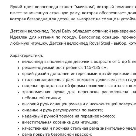
Яркий цвет велосипеда станет "маячком", который поможет 
имеет заниженную стальную раму, которая обеспечивает дол
которая безвредна для детей, не выгорает на солнце и устойч
Детский велосипед Royal Baby обладает отличной маневренно
Идеален для катания по городу. Велосипед оснащен прочно
любимую игрушку. Детский велосипед Royal Steel - выбор, к
Характеристики:
велосипед выполнен для девочек в возрасте от 5 до 8 ле
рекомендуемый рост ребенка: 115-135 см;
яркий дизайн дополнен интересными дизайнерскими эл
стильная заниженная рама поможет девочкам легко сади
сиденье продолговатой формы позволяет кататься с ко
эргономичная ручка для переноски расположена н
небольшой спинки;
высокий руль оснащен ручками с нескользящей поверхн
сиденье и руль регулируются по высоте;
надежный ручной тормоз на переднее колесо;
вместительная корзинка для игрушек;
качественная и прочная стальная рама значительно уве
рама покрыта безопасной краской;