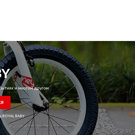
BY
бытиях и многом другом
СЯ
я
ROYAL BABY