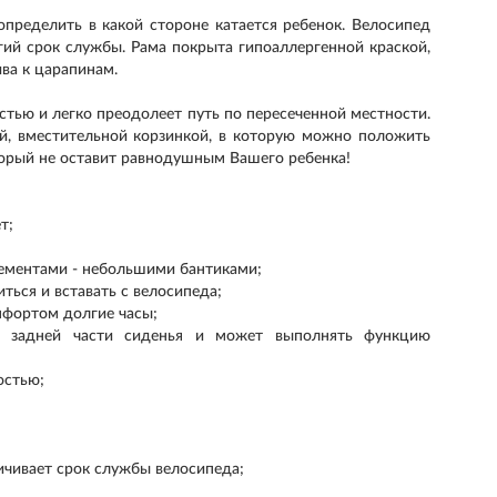
определить в какой стороне катается ребенок. Велосипед
гий срок службы. Рама покрыта гипоаллергенной краской,
ива к царапинам.
стью и легко преодолеет путь по пересеченной местности.
й, вместительной корзинкой, в которую можно положить
оторый не оставит равнодушным Вашего ребенка!
т;
ементами - небольшими бантиками;
ться и вставать с велосипеда;
мфортом долгие часы;
а задней части сиденья и может выполнять функцию
остью;
личивает срок службы велосипеда;