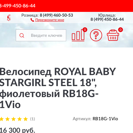
8-499-450-86-44
Розница:
8 (499) 460-50-53
Юрлица:
ПОЛНЫЙ
АССОРТИМЕНТ Б
8 (499) 450-86-44
Перезвоните мне
0
0
Велосипед ROYAL BABY
STARGIRL STEEL 18",
фиолетовый RB18G-
1Vio
Артикул:
RB18G-1Vio
(1)
16 300 руб.