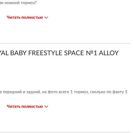
ли ножной тормоз?
Читать полностью
дели только ручной тормоз.
YAL BABY FREESTYLE SPACE №1 ALLOY
а передний и задний, на фото всего 1 тормоз, сколько по факту 1
Читать полностью
ели надежные ручные тормоза на переднее и заднее колеса.