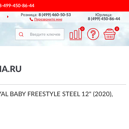
8-499-450-86-44
Розница:
8 (499) 460-50-53
Юрлица:
ОССИИ
ПОЛНЫЙ
АССО
8 (499) 450-86-44
Перезвоните мне
0
0
A.RU
AL BABY FREESTYLE STEEL 12" (2020),